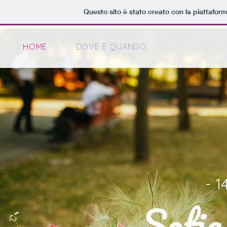
Questo sito è stato creato con la piattafor
HOME
DOVE E QUANDO
- 14
Sofia